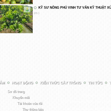
KỸ SƯ NÔNG PHÚ VINH TƯ VẤN KỸ THUẬT XỬ
(//1 )
HẨM
HOẠT ĐỘNG
KIẾN THỨC CÂY TRỒNG
TIN TỨC
Sơ đồ trang
Copyright © 2017 -
Khuyến mãi
Số 87 Đường N1, KDC Hiệp Thành,
Tài khoản của tôi
Điện Thoại: 028.542 500 25. 09
Thư thông báo