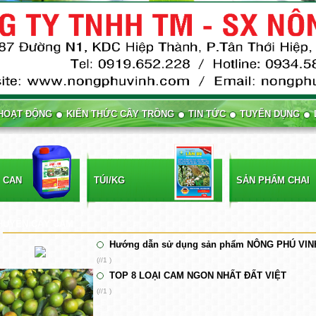
HOẠT ĐỘNG
KIẾN THỨC CÂY TRỒNG
TIN TỨC
TUYỂN DỤNG
 CAN
TÚI/KG
SẢN PHẨM CHAI
HUYÊN CÂY CAM
Hướng dẫn sử dụng sản phẩm NÔNG PHÚ VINH 
(//1 )
TOP 8 LOẠI CAM NGON NHẤT ĐẤT VIỆT
(//1 )