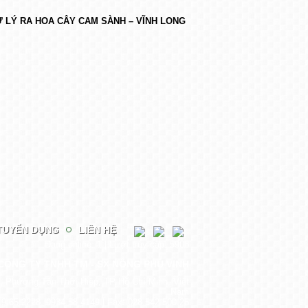
 LÝ RA HOA CÂY CAM SÀNH – VĨNH LONG
TUYỂN DỤNG
LIÊN HỆ
Đang online: 1 | Lượt truy cập: 5908
CÔNG TY TNHH TM - SX NÔNG PHÚ VINH
 Phường Tân Thới Hiệp, TP Hồ Chí Minh, Việt
Nam
19.65.2228. 0934.58.4149 | Fax: 028.542 500 25