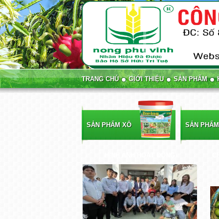
TRANG CHỦ
GIỚI THIỆU
SẢN PHẨM
SẢN PHẨM XÔ
SẢN PHẨM
HÌNH ẢNH HOẠT ĐỘNG
C