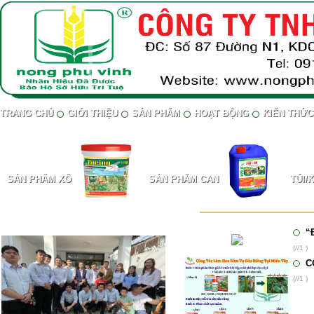
TRANG CHỦ
GIỚI THIỆU
SẢN PHẨM
HOẠT ĐỘNG
KIẾN THỨC
SẢN PHẨM XÔ
SẢN PHẨM CAN
TÚI/
HÌNH ẢNH HOẠT ĐỘNG
“
(//1 )
C
(//1 )