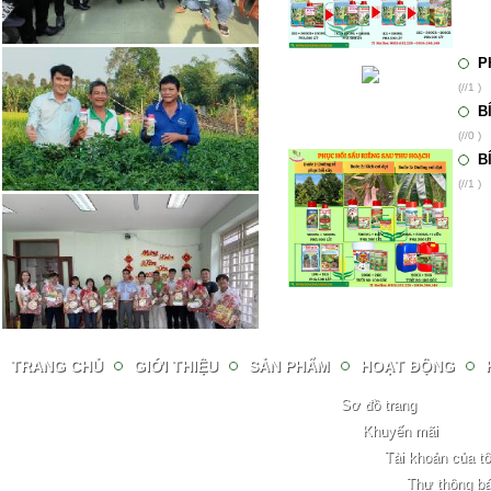
P
(//1 )
B
(//0 )
B
(//1 )
TRANG CHỦ
GIỚI THIỆU
SẢN PHẨM
HOẠT ĐỘNG
Sơ đồ trang
Khuyến mãi
Tài khoản của tô
Thư thông b