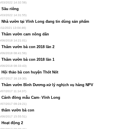
5/03/2022 14:32:58)
Sầu riêng
5/03/2022 14:31:55)
Nhà vườn tại Vĩnh Long đang tin dùng sản phẩm
1/11/2021 13:04:46)
Thăm vườn cam nông dân
9/06/2018 14:21:01)
Thăm vườn bà con 2018 lần 2
3/06/2018 08:41:56)
Thăm vườn bà con 2018 lần 1
3/06/2018 08:33:43)
Hội thảo bà con huyện Thốt Nốt
5/07/2017 16:19:30)
Thăm vườn Bình Dương-xử lý nghịch vụ hàng NPV
6/07/2017 11:14:37)
Cánh đồng mẫu Cam- Vĩnh Long
2/07/2017 09:24:21)
thăm vườn bà con
6/06/2017 15:55:51)
Hoạt động 2