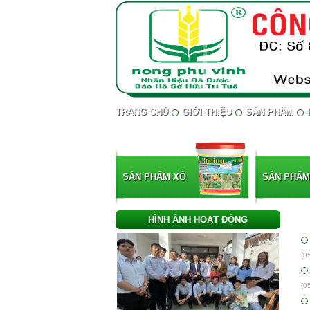
TRANG CHỦ
GIỚI THIỆU
SẢN PHẨM
SẢN PHẨM XÔ
SẢN PHẨM
HÌNH ẢNH HOẠT ĐỘNG
H
(0
(0