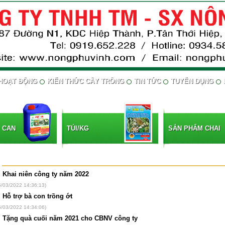
HOẠT ĐỘNG
KIẾN THỨC CÂY TRỒNG
TIN TỨC
TUYỂN DỤNG
 CAN
TÚI/KG
SẢN PHẨM CHAI
ÌNH ẢNH HOẠT ĐỘNG
Khai niên công ty năm 2022
5/03/2022 14:36:13)
Hỗ trợ bà con trồng ớt
5/03/2022 14:34:06)
Tặng quà cuối năm 2021 cho CBNV công ty