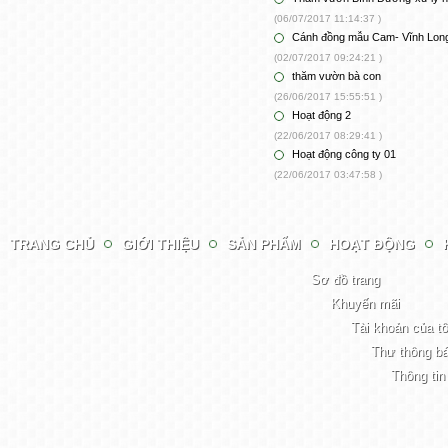
(06/07/2017 11:14:37 )
Cánh đồng mẫu Cam- Vĩnh Lon
(02/07/2017 09:24:21 )
thăm vườn bà con
(26/06/2017 15:55:51 )
Hoạt động 2
(22/06/2017 08:29:41 )
Hoạt động công ty 01
(22/06/2017 03:47:58 )
TRANG CHỦ
GIỚI THIỆU
SẢN PHẨM
HOẠT ĐỘNG
Sơ đồ trang
Khuyến mãi
Tài khoản của tô
Thư thông b
Thông tin 