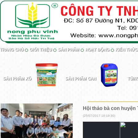
TRANG CHỦ
GIỚI THIỆU
SẢN PHẨM
HOẠT ĐỘNG
KIẾN THỨC
SẢN PHẨM XÔ
SẢN PHẨM CAN
TÚI/
HÌNH ẢNH HOẠT ĐỘNG
HÌNH ẢNH HOẠT ĐỘNG
Hội thảo bà con huyện 
(25/07/2017 16:19:30)